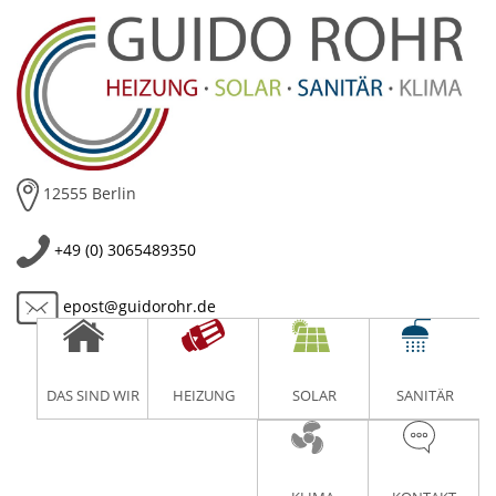
Skip
to
content
12555 Berlin
+49 (0) 3065489350
epost@guidorohr.de
DAS SIND WIR
HEIZUNG
SOLAR
SANITÄR